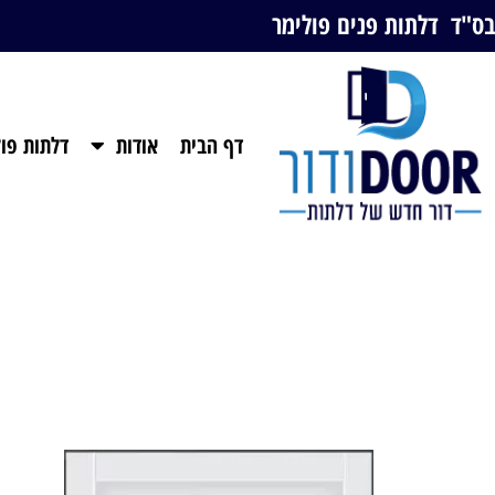
בס"ד דלתות פנים פולימר
דף הבית
אודות
דלתות פול