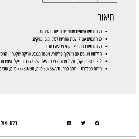
תיאור
כל הדגמים עשויים מחומרים הניתנים למחזור.
כל הדגמים עם 7 שנות אחריות לנזקי מים ומזיקים.
כל הדגמים בגימור אפוקסי צביעה בתנור.
הדלתות מגיעים עם משקוף פולימרי, מנעול מגנט, טריקה שקטה – המסייע
2 צירי ספר ניקל, מנעול מגנט / מכני נעילה שקטה וידיות ניקל מעוצבות לבחירה.
מידות סטנדרט – רוחב פתח: 60/65/70 ס"מ, 75/80/90 ס"מ; עובי משקוף: 10/12/14 ס"מ; גובה פתח מקסימלי: 207 ס"מ.
דלת פול