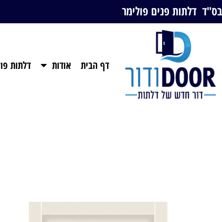
בס"ד דלתות פנים פולימר
דף הבית
אודות
דלתות פול