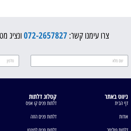
072-2657827
צרו עימנו קשר:
ונציג מטע
ניווט באתר
קטלוג דלתות
דף הבית
דלתות פנים קו אפס
אודות
דלתות פנים הזזה
דלתות פולימר
דלתות פנים למינטו